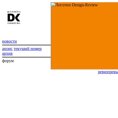
новости
анонс
текущий номер
архив
форум
ревю
прев