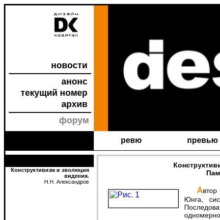
новости
анонс
текущий номер
архив
форум
ревю
превью
Конструктив
Конструктивизм и эволюция
Пам
видения.
Н.Н. Александров
Автор в статье раскрывает взаимосвязи архетипов
Юнга, сис
Последова
одномерн