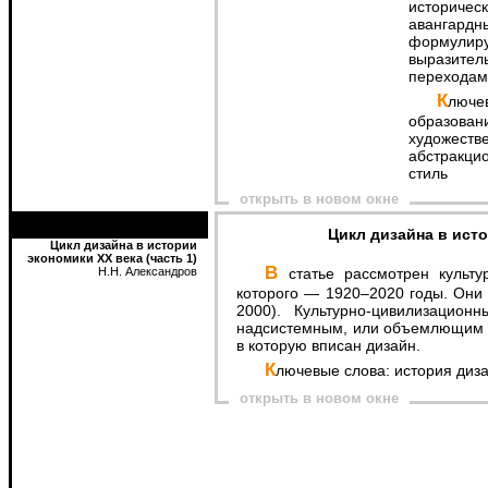
историче
авангардны
формулир
выразител
переходам 
Ключевые слова: конструктивизм, дизайн-
образова
художес
абстракци
стиль
открыть в новом окне
Цикл дизайна в ист
Цикл дизайна в истории
экономики ХХ века (часть 1)
В статье рассмотрен культурно-цивилизационный цикл ХХ века, пределы
Н.Н. Александров
которого — 1920–2020 годы. Они 
2000). Культурно-цивилизацио
надсистемным, или объемлющим ц
в которую вписан дизайн.
Ключевые слова: история диз
открыть в новом окне