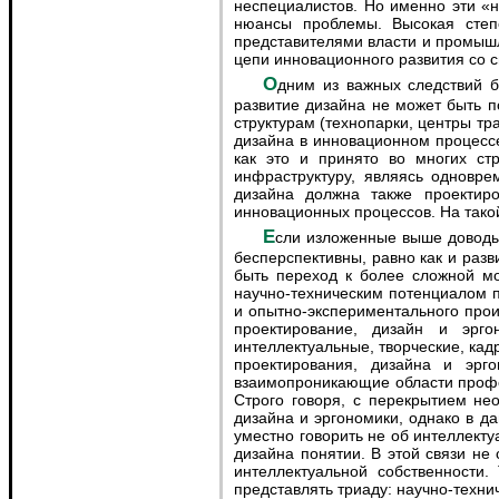
неспециалистов. Но именно эти «
нюансы проблемы. Высокая степе
представителями власти и промышл
цепи инновационного развития со 
Одним из важных следствий более четкого позиционирования дизайна в инновационном процессе является понимание того, что
развитие дизайна не может быть 
структурам (технопарки, центры т
дизайна в инновационном процесс
как это и принято во многих ст
инфраструктуру, являясь одновре
дизайна должна также проектир
инновационных процессов. На тако
Если изложенные выше доводы верны, то попытки «втиснуть» дизайн в прокрустово ложе научно-технической деятельности в целом
бесперспективны, равно как и раз
быть переход к более сложной мо
научно-техническим потенциалом 
и опытно-экспериментального про
проектирование, дизайн и эрг
интеллектуальные, творческие, ка
проектирования, дизайна и эрг
взаимопроникающие области профес
Строго говоря, с перекрытием не
дизайна и эргономики, однако в д
уместно говорить не об интеллект
дизайна понятии. В этой связи н
интеллектуальной собственности
представлять триаду: научно-техни