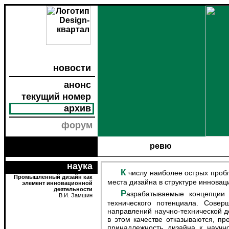
новости
анонс
текущий номер
архив
форум
ревю
наука
К числу наиболее острых проблем, связанных с развитием дизайна, его интеграцией в промышленность относится выявление роли и
Промышленный дизайн как
места дизайна в структуре инновац
элемент инновационной
деятельности
Разрабатываемые концепции и программные документы традиционно ориентируются на приоритетное наращивание научно-
В.И. Замшин
технического потенциала. Сове
направлений научно-технической д
в этом качестве отказываются, пр
принадлежность дизайна к научн