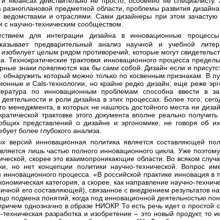
 и нюансах действительно не просто, особенно не специалисту.
а разноплановой предметной области, проблемы развития дизайна 
ведомствами и отраслями. Сами дизайнеры при этом зачастую 
и с научно-техническим сообществом.
казывает предварительный анализ научной и учебной литер
изобилует целым рядом противоречий, которые могут свидетельств
оса. Технократические трактовки инновационного процесса предель
ные знаки появляются как бы сами собой. Дизайн если и присутст
, обнаружить который можно только по косвенным признакам. В п
онные и Cals-технологии, но крайне редко дизайн, еще реже эрг
тература по инновационным проблемам способна ввести в заб
 деятельности и роли дизайна в этих процессах. Более того, се
го менеджмента, в которых не нашлось достойного места ни дизай
кратической трактовке этого документа вполне реально получить
общих представлений о дизайне и эргономике, не говоря об и
бует более глубокого анализа.
является лишь частью полного инновационного цикла. Уже поэтом
ической, скорее это взаимопроникающие области. Во всяком случае
ки, но нет концепции политики научно-технической. Вопрос им
и инновационного процесса. «В российской практике инновация 
кономическая категория, а скорее, как направление научно-технич
огичной его составляющей), связанное с внедрением результатов н
алицо подмена понятий, когда под инновационной деятельностью п
причем однозначно в образе НИОКР. То есть речь идет о простой 
-техническая разработка и изобретение – это новый продукт, то 