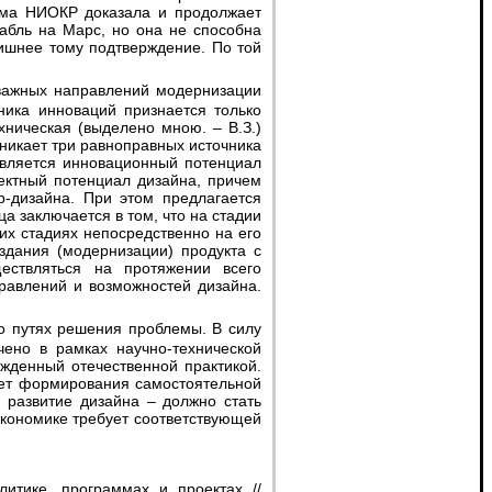
тема НИОКР доказала и продолжает
абль на Марс, но она не способна
лишнее тому подтверждение. По той
ника инноваций признается только
хническая (выделено мною. – В.З.)
никает три равноправных источника
является инновационный потенциал
оектный потенциал дизайна, причем
b-дизайна. При этом предлагается
 заключается в том, что на стадии
их стадиях непосредственно на его
здания (модернизации) продукта с
ествляться на протяжении всего
равлений и возможностей дизайна.
ено в рамках научно-технической
ржденный отечественной практикой.
ует формирования самостоятельной
 развитие дизайна – должно стать
экономике требует соответствующей