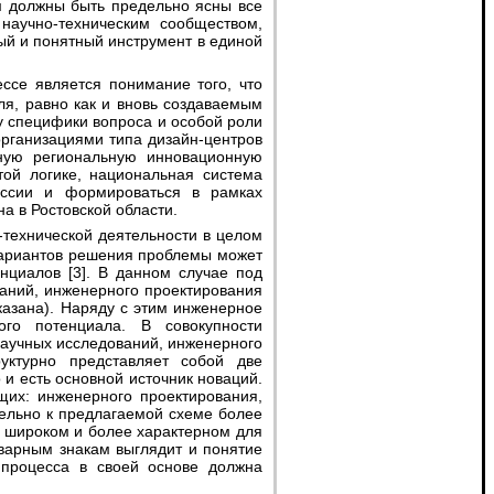
м должны быть предельно ясны все
научно-техническим сообществом,
ый и понятный инструмент в единой
я, равно как и вновь создаваемым
у специфики вопроса и особой роли
рганизациями типа дизайн-центров
иную региональную инновационную
той логике, национальная система
оссии и формироваться в рамках
а в Ростовской области.
 вариантов решения проблемы может
нциалов [3]. В данном случае под
аний, инженерного проектирования
азана). Наряду с этим инженерное
го потенциала. В совокупности
научных исследований, инженерного
уктурно представляет собой две
и есть основной источник новаций.
щих: инженерного проектирования,
тельно к предлагаемой схеме более
е широком и более характерном для
варным знакам выглядит и понятие
 процесса в своей основе должна