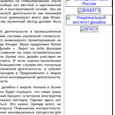
аправлен на стимулирование сбыта
вообще нет жесткой и однозначной
й и конструктивной основе, без ее
ической деятельности как минимум
есса доминируют всего два блока:
 как проектный метод должен быть
кие системы различной сложности.
 от инженерного проектирования не
гда Кендзи Экуан предложил белое
. Дизайн «…берет на себя функции
стижения на язык потребительских
и. Кроме того, дизайн участвует не
тинга. И если научно-техническая
большинстве случаев нет, поскольку
нической деятельности, а субъект
 находим в Предложениях о мерах
ектно-инновационной деятельности.
ксте.
е будет отрицать, что такая грань
ый процесс, в котором конструктор
азных методов. Однако здесь нет
ться. Это нужно, прежде всего, не
вопроса. Повышение контрастности,
ения инновационных процессов для