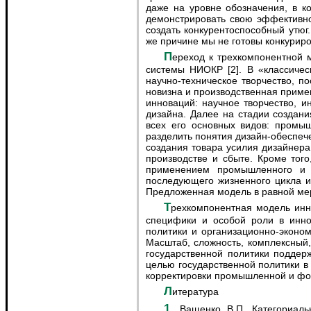
даже на уровне обозначения, в к
демонстрировать свою эффективно
создать конкурентоспособный утюг
же причине мы не готовы конкуриро
Переход к трехкомпонентной модели инновационного процесса позволяет обосновать одно из важных направлений модернизации
системы НИОКР [2]. В «классичес
научно-техническое творчество, п
новизна и производственная приме
инноваций: научное творчество, 
дизайна. Далее на стадии создани
всех его основных видов: промыш
разделить понятия дизайн-обеспеч
создания товара усилия дизайнера
производстве и сбыте. Кроме тог
применением промышленного и г
последующего жизненного цикла и
Предложенная модель в равной мер
Трехкомпонентная модель инновационного цикла позволяет обоснованно ответить и на вопрос о путях решения проблемы. В силу
специфики и особой роли в инно
политики и организационно-эконом
Масштаб, сложность, комплексный
государственной политики поддер
целью государственной политики в
корректировки промышленной и фо
Литература
1. Ващенко В.П. Категориальная сущность инноваций и ее отражение в инновационной политике, программах и проектах //