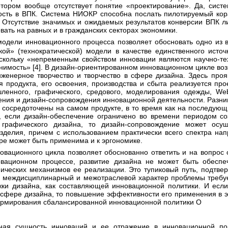
отором вообще отсутствует понятие «проектирование». Да, сис
сть в ВПК. Система НИОКР способна послать пилотируемый кор
. Отсутствие значимых и ожидаемых результатов конверсии ВПК 
вать на равных и в гражданских секторах экономики.
кой» (технократической) модели в качестве единственного источ
оскольку «непременным свойством инновации являются научно-те
нимость» [4]. В дизайн-ориентированном инновационном цикле воз
инженерное творчество и творчество в сфере дизайна. Здесь про
я продукта, его освоения, производства и сбыта реализуется пр
ленного, графического, средового, моделирования одежды, We
ения и дизайн-сопровождения инновационной деятельности. Разница
 сосредоточены на самом продукте, в то время как на последующ
о, если дизайн-обеспечение ограничено во времени периодом со
рафического дизайна, то дизайн-сопровождение может осущ
зделия, причем с использованием практически всего спектра нап
е может быть применима и к эргономике.
вационном процессе, развитие дизайна не может быть обеспеч
ических механизмов ее реализации. Это тупиковый путь, подтве
, междисциплинарный и межотраслевой характер проблемы треб
жки дизайна, как составляющей инновационной политики. И если
 сфере дизайна, то повышение эффективности его применения в 
рмирования сбалансированной инновационной политики O