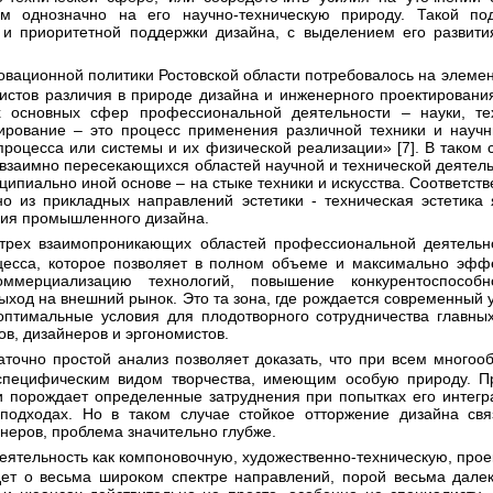
м однозначно на его научно-техническую природу. Такой по
 и приоритетной поддержки дизайна, с выделением его развити
истов различия в природе дизайна и инженерного проектировани
х основных сфер профессиональной деятельности – науки, те
ирование – это процесс применения различной техники и научн
 процесса или системы и их физической реализации» [7]. В таком
 взаимно пересекающихся областей научной и технической деятель
ципиально иной основе – на стыке техники и искусства. Соответст
но из прикладных направлений эстетики - техническая эстетика
ния промышленного дизайна.
цесса, которое позволяет в полном объеме и максимально эфф
оммерциализацию технологий, повышение конкурентоспособ
од на внешний рынок. Это та зона, где рождается современный у
 оптимальные условия для плодотворного сотрудничества главн
ов, дизайнеров и эргономистов.
 специфическим видом творчества, имеющим особую природу. Пр
и порождает определенные затруднения при попытках его интег
 подходах. Но в таком случае стойкое отторжение дизайна свя
неров, проблема значительно глубже.
ет о весьма широком спектре направлений, порой весьма далеки