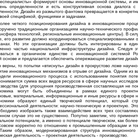
неспециалисты» формируют основы инновационной системы, и и
нь определенности и есть конструктивная основа диалога с 
енности. Дизайн из размытого фантома превращается в конкретн
своей спецификой, функциями и задачами.
поручено традиционным организациям научно-технического профил
рансфера технологий, региональные инновационные центры). В сил
е, его развитие должно координироваться специализированными о
ранах. Но эти организации должны быть интегрированы в ед
менно частью национальной инфраструктуры дизайна. Следуя э
оваться в органичном единстве с инновационной системой Р
й основе и предлагается обеспечить опережающее развитие дизайн
витие инновационных механизмов в отрыве от дизайна. Одним из
дели инновационного процесса с использованием понятия поте
понимается сумма всех видов ресурсов в сфере научных исследов
изводства (для упрощения производственная составляющая не пок
ономика могут быть объединены в рамках единого проектно
дровые, материальные, информационные и иные ресурсы в сфере 
ономики образуют единый творческий потенциал, который стр
сиональной деятельности: научно-техническую и проектную. Это 
обходимо изобразить также взаимодействие всех трех составляю
анном случае это не существенно. Попутно заметим, что примени
уальном потенциале, а именно о потенциале творческом, как боле
е совсем корректно по отношению к промышленным образцам и то
. Таким образом, модернизированная структура инновационного
ческая деятельность – проектная деятельность - производство.