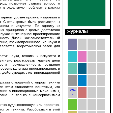
дход позволяет ставить вопрос о
я в отдельную проблему в рамках
я. С этой целью были рассмотрены
хники и искусства. По одному из
ых принципов с целью достаточно
журналы
 случае инженерное проектирование
ности. Дизайн как самостоятельный
венно, взаимопроникновение науки и
2015
 является теоретической базой для
1
2014
2014
1
2
ективно реализовать главные цели
ности промышленности, создание
2013
2013
ровень культуры проектирования, и
1
2
ых действующих лиц инновационной
2012
2012
1
2
и этом становится понятным, что
2011
2011
рации в инновационные механизмы,
зано не только с консерватизмом
1
2
2010
1
х от техники. Разобраться в этой