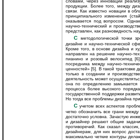
словами, через инновации реализ
продукции. Более того, между ди
связи. Как известно новации в об
принципиального изменения (стай
оказывается под вопросом. Однак
научно-технический и производст
представлен, как разновидность на
С методологической точки зрения выбор кажется обоснованным. Объекты профессиональной деятельности в промышленном
дизайне и научно-технической сф
Кроме того, в основе дизайна и х
направлен на решение научно-тех
пианино и розовый велосипед [6]
посредника между научно-техниче
ценностей» [5]. В такой трактовке 
только в создании и производств
деятельность может осуществляться
она по определению замыкается н
процесса более высокого порядк
государственной поддержки развит
Но тогда все проблемы дизайна при
С учетом всех аспектов проблемы есть основания еще раз вернуться к вопросу взаимодействия дизайна с миром техники и более
четко обозначить все грани между
достаточно условна. Зачастую инж
и дизайнер решают общие задачи
противоречий. Как сказал классик
дизайнерам, для них вопрос доста
максимально четкие контуры дела