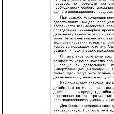
процессе, не претендуя при это
необходимости особого внимания
единого инновационного процесса.
При разработке концепции инновационной политики Ростовской области потребовалось на элементарном уровне проанализировать и
сделать понятными для неспециал
особенности взаимодействия тре
определений «инженерное проект
детальной разработки устройства,
может быть представлено на стыке
вид проектирования возник на прин
искусства порождает эстетику. Од
развития и практического примене
Оптимальное сочетание всех трех взаимопроникающих областей профессиональной деятельности: науки, техники и искусства и
рождает то искомое качество про
инновационной деятельности: к
импортозамещающей продукции, вых
только здесь могут быть созданы
деятельности - ученых, конструктор
Как показывает практика, достаточно простой анализ позволяет доказать, что при всем многообразии отношений с миром техники
дизайн, тем не менее, является
двойственность природы дизайна 
основанные на технократических
производственников, ученых и инже
Дизайнеры определяют свою деятельность как компоновочную, художественно-техническую, проектно-художественную или проектно-
инновационную. При этом речь ид