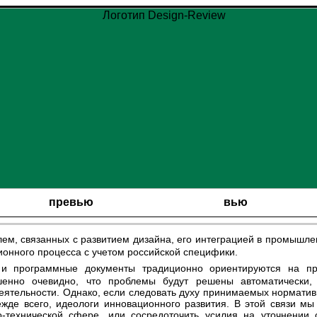
превью
вью
ионного процесса с учетом российской специфики.
ршенно очевидно, что проблемы будут решены автоматически,
еятельности. Однако, если следовать духу принимаемых норматив
ежде всего, идеологи инновационного развития. В этой связи м
о-технической сфере, или сосредоточить усилия на уточнении 