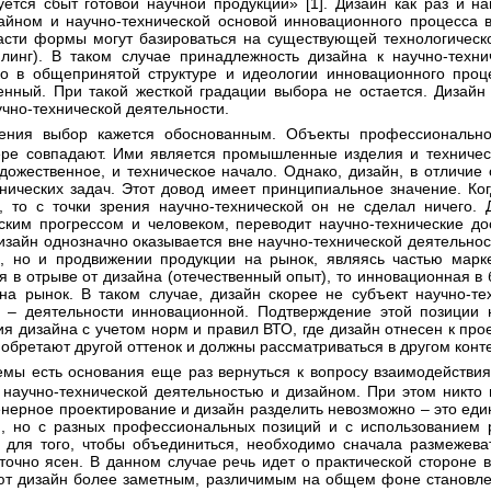
уется сбыт готовой научной продукции» [1]. Дизайн как раз и н
зайном и научно-технической основой инновационного процесса 
ласти формы могут базироваться на существующей технологическо
линг). В таком случае принадлежность дизайна к научно-техн
о в общепринятой структуре и идеологии инновационного проц
венный. При такой жесткой градации выбора не остается. Дизайн
учно-технической деятельности.
ере совпадают. Ими является промышленные изделия и техничес
удожественное, и техническое начало. Однако, дизайн, в отличие
нических задач. Этот довод имеет принципиальное значение. Ко
, то с точки зрения научно-технической он не сделал ничего
ским прогрессом и человеком, переводит научно-технические до
дизайн однозначно оказывается вне научно-технической деятельност
е, но и продвижении продукции на рынок, являясь частью марке
 в отрыве от дизайна (отечественный опыт), то инновационная в 
а рынок. В таком случае, дизайн скорее не субъект научно-тех
а – деятельности инновационной. Подтверждение этой позиции
ия дизайна с учетом норм и правил ВТО, где дизайн отнесен к про
обретают другой оттенок и должны рассматриваться в другом конте
 научно-технической деятельностью и дизайном. При этом никто н
енерное проектирование и дизайн разделить невозможно – это един
, но с разных профессиональных позиций и с использованием р
, для того, чтобы объединиться, необходимо сначала размежева
точно ясен. В данном случае речь идет о практической стороне 
ют дизайн более заметным, различимым на общем фоне становл