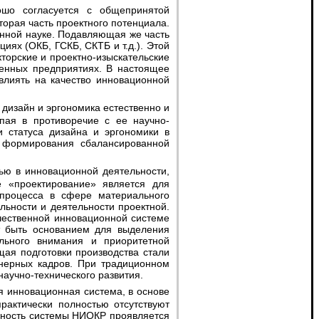
торая часть проектного потенциала.
нной науке. Подавляющая же часть
иях (ОКБ, ГСКБ, СКТБ и т.д.). Этой
кторские и проектно-изыскательские
енных предприятиях. В настоящее
влиять на качество инновационной
упая в противоречие с ее научно-
 статуса дизайна и эргономики в
т формирования сбалансированной
е «проектирование» является для
 процесса в сфере материального
льности и деятельности проектной.
чественной инновационной системе
т быть основанием для выделения
льного внимания и приоритетной
щая подготовки производства стали
нерных кадров. При традиционном
аучно-технического развития.
рактически полностью отсутствуют
ичность системы НИОКР проявляется