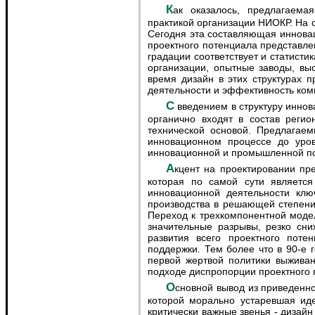
Как оказалось, предлагаемая трехкомпонентная модель инновационной деятельности хорошо согласуется с общепринятой
практикой организации НИОКР. На с
Сегодня эта составляющая иннова
проектного потенциала представлен
градации соответствует и статисти
организации, опытные заводы, в
время дизайн в этих структурах 
деятельности и эффективность ком
С введением в структуру инновационной деятельности четко обозначенной проектной компоненты дизайн и эргономика естественно и
органично входят в состав регио
технической основой. Предлагае
инновационном процессе до уров
инновационной и промышленной по
Акцент на проектировании представляется продуктивным подходом и в связи с его особой ролью в инновационной деятельности,
которая по самой сути является
инновационной деятельности клю
производства в решающей степени 
Переход к трехкомпонентной моде
значительные разрывы, резко сн
развития всего проектного пот
поддержки. Тем более что в 90-е 
первой жертвой политики выжива
подходе диспропорции проектного 
Основной вывод из приведенного анализа заключается в том, что формируемая технократическая инновационная система, в основе
которой морально устаревшая иде
критически важные звенья - дизай