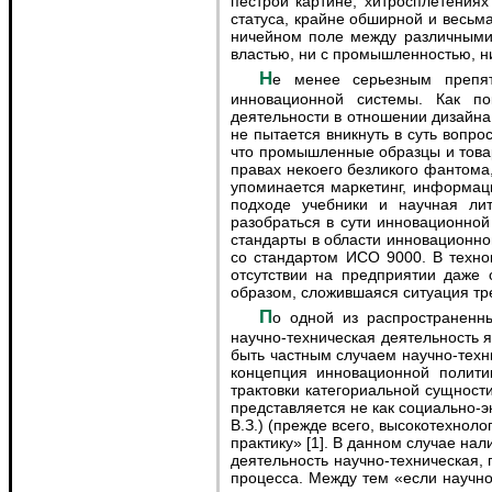
пестрой картине, хитросплетениях
статуса, крайне обширной и весьм
ничейном поле между различными 
властью, ни с промышленностью, н
Не менее серьезным препятствием для интеграции дизайна в инновационные процессы являются болезни роста самой
инновационной системы. Как по
деятельности в отношении дизайна 
не пытается вникнуть в суть вопр
что промышленные образцы и товар
правах некоего безликого фантома
упоминается маркетинг, информаци
подходе учебники и научная ли
разобраться в сути инновационной
стандарты в области инновационно
со стандартом ИСО 9000. В техно
отсутствии на предприятии даже 
образом, сложившаяся ситуация тре
По одной из распространенных версий инновационная политика является составляющей политики научно-технической. Однако
научно-техническая деятельность 
быть частным случаем научно-техн
концепция инновационной полити
трактовки категориальной сущност
представляется не как социально-э
В.З.) (прежде всего, высокотехнол
практику» [1]. В данном случае н
деятельность научно-техническая, 
процесса. Между тем «если научно