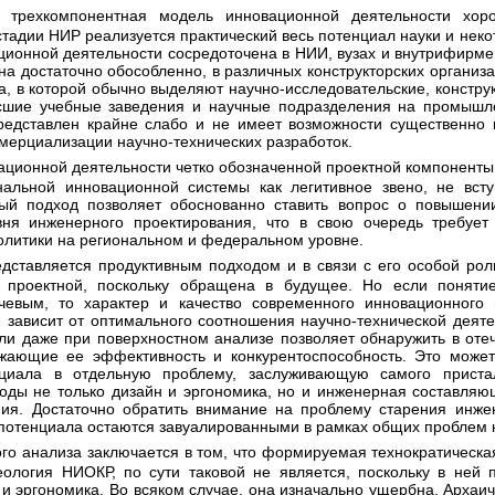
тадии НИР реализуется практический весь потенциал науки и неко
ционной деятельности сосредоточена в НИИ, вузах и внутрифирме
а достаточно обособленно, в различных конструкторских организац
ка, в которой обычно выделяют научно-исследовательские, констру
ысшие учебные заведения и научные подразделения на промышл
представлен крайне слабо и не имеет возможности существенно 
мерциализации научно-технических разработок.
нальной инновационной системы как легитивное звено, не вст
мый подход позволяет обоснованно ставить вопрос о повышении
ня инженерного проектирования, что в свою очередь требуе
литики на региональном и федеральном уровне.
 проектной, поскольку обращена в будущее. Но если поняти
чевым, то характер и качество современного инновационного
зависит от оптимального соотношения научно-технической деяте
ли даже при поверхностном анализе позволяет обнаружить в оте
ижающие ее эффективность и конкурентоспособность. Это може
енциала в отдельную проблему, заслуживающую самого приста
годы не только дизайн и эргономика, но и инженерная составляю
ния. Достаточно обратить внимание на проблему старения инже
потенциала остаются завуалированными в рамках общих проблем н
ология НИОКР, по сути таковой не является, поскольку в ней п
н и эргономика. Во всяком случае, она изначально ущербна. Арха