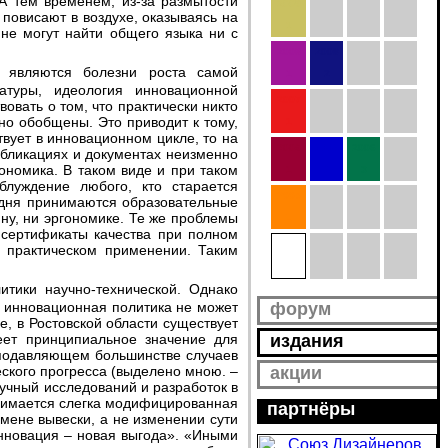
 А тем временем, из-за размытости
2009
повисают в воздухе, оказываясь на
1
не могут найти общего языка ни с
2008
2008
1
2
атуры, идеология инновационной
2007
овать о том, что практически никто
но обобщены. Это приводит к тому,
1
вует в инновационном цикле, то на
2006
2006
2006
убликациях и документах неизменно
ономика. В таком виде и при таком
1
2
3
луждение любого, кто старается
2005
годня принимаются образовательные
ну, ни эргономике. Те же проблемы
1
 сертификаты качества при полном
2004
х практическом применении. Таким
1
у инновационная политика не может
форум
, в Ростовской области существует
еет принципиальное значение для
издания
в подавляющем большинстве случаев
еского прогресса (выделено мною. –
акции
аучный исследований и разработок в
онимается слегка модифицированная
партнёры
смене вывески, а не изменении сути
инновация – новая выгода». «Иными