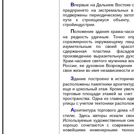
Впервые на Дальнем Востоке строительство пограничного храма-часовни было
предпринято на экстремальных в 
подвержены периодическому затоп
пути к строящемуся объекту,
стройиндустрии.
Положение здания храма-часовни на возвышенном участке острова оказалось
на редкость удачным. Точно оп
соразмерность окружающему ланд
изумительным по своей красот
сдержанная пластика фасадо
произведению выразительную духо
Храм-часовня святого мученика в
России, ее духовное Возрождение 
свои жизни во имя независимости и
Здание построено в историческом квартале центра, справа и слева от него
расположены памятники архитектуры
еще и цокольный этаж. Кроме увел
торговые площади этажей за счет 
пространства. Одна из главных иде
улицы с учетом тектоники располож
Архитектура торгового дома «Лотос» не привязана к какому-то определенному
стилю. Здесь авторы искали сво
Используемые художественные сим
хорошо сочетаются с современн
новейшими инженерными технол