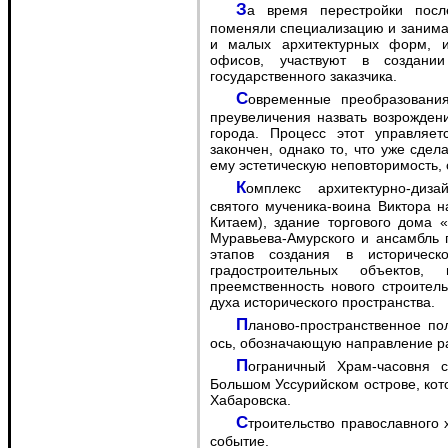
За время перестройки по
поменяли специализацию и занима
и малых архитектурных форм, ин
офисов, участвуют в создании
государственного заказчика.
Современные преобразования в застройке центра Хабаровска можно без
преувеличения назвать возрождени
города. Процесс этот управляе
закончен, однако то, что уже сдел
ему эстетическую неповторимость, 
Комплекс архитектурно-дизайнерских работ: пограничный Храм-часовня
святого мученика-воина Виктора 
Китаем), здание торгового дома 
Муравьева-Амурского и ансамбль 
этапов создания в историческ
градостроительных объектов
преемственность нового строител
духа исторического пространства.
Планово-пространственное положение этих трех объектов образует духовную
ось, обозначающую направление ра
Пограничный Храм-часовня святого мученика-воина Виктора построен на
Большом Уссурийском острове, кот
Хабаровска.
Строительство православного храма на самой границе - это беспрецедентное
событие.