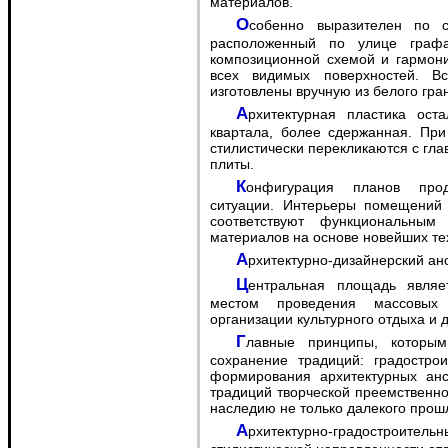
материалов.
Особенно выразителен по своей архитектонике главный фасад здания,
расположенный по улице графа
композиционной схемой и гармони
всех видимых поверхностей. В
изготовлены вручную из белого гра
Архитектурная пластика остальных фасадов здания, находящихся внутри
квартала, более сдержанная. При
стилистически перекликаются с гл
плиты.
Конфигурация планов продиктована особенностями пространственной
ситуации. Интерьеры помещений
соответствуют функциональным
материалов на основе новейших те
Архитектурно-дизайнерский а
Центральная площадь является историческим комплексом г. Хабаровска,
местом проведения массовых 
организации культурного отдыха и д
Главные принципы, которыми руководствовались авторы проекта - это
сохранение традиций: градострои
формирования архитектурных анс
традиций творческой преемственн
наследию не только далекого прошл
Архитектурно-градостроительный ансамбль площади при сохранении общей