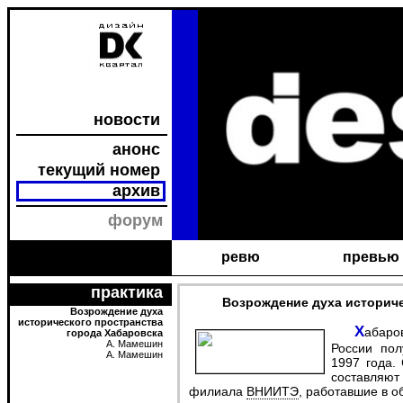
новости
анонс
текущий номер
архив
форум
ревю
превью
практика
Возрождение духа историч
Возрождение духа
исторического пространства
Хабаровское краевое отделение Союза Дизайнеров
города Хабаровска
А. Мамешин
России по
А. Мамешин
1997 года.
составляю
филиала
ВНИИТЭ
, работавшие в 