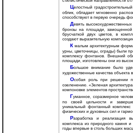
стилистической направленности от
Целостный градостроительный комплекс площади имеет яркий архитектурный
облик, обладает мгновенно распо
способствуют в первую очередь фо
Девять высокохудожественных фонтанов из полированного красного гранита и
бронзы на площади, замощенной 
брусчаткой двух цветов, в комп
создают выразительную композици
К малым архитектурным формам (опоры освещения, торговые киоски, скамьи,
урны, цветочницы, ограды) были п
комплексу фонтанов. Внешний обл
площади, изготовлены они из высо
Большое внимание было уделено освещению площади, подчеркивающему
художественные качества объекта в
Особая роль при решении пластической композиции площади отводилась
озеленению. «Зеленая архитектур
компоновке элементов пространств
Гуманное, соразмерное человеку не только по физическим параметрам, но и
по своей цельности и заверше
уникальный фонтанный комплекс 
физических и духовных сил и гармо
Разработка и реализация высокохудожественной конструкции фонтанного
комплекса из природного камня и
годы впервые в столь больших масш