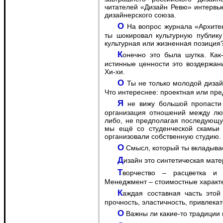
читателей «Дизайн Ревю» интервь
дизайнерского союза.
O На вопрос журнала «Архитектура &Design мегаполиса» о вечных ценностях
ты шокировал культурную публику 
культурная или жизненная позиция
Конечно это была шутка. Как-то стыдно было признаваться в том, что мои
истинные ценности это воздержан
Хи-хи.
O Ты не только молодой дизайнер, но и организатор проектного предприятия.
Что интереснее: проектная или пр
Я не вижу большой пропасти между проектом и коммерцией, ведь всё это
организация отношений между люд
либо, не предполагая последующую
мы ещё со студенческой скамьи 
организовали собственную студию.
O Смысл, который ты вкладыв
Дизайн это синтетическая мате
Творчество – расцветка и рисунок ткани; Психология – её фактура;
Менеджмент – стоимостные характе
Каждая составная часть этой ткани важна и без неё может быть утрачена
прочность, эластичность, привлекат
O Важны ли какие-то традиции