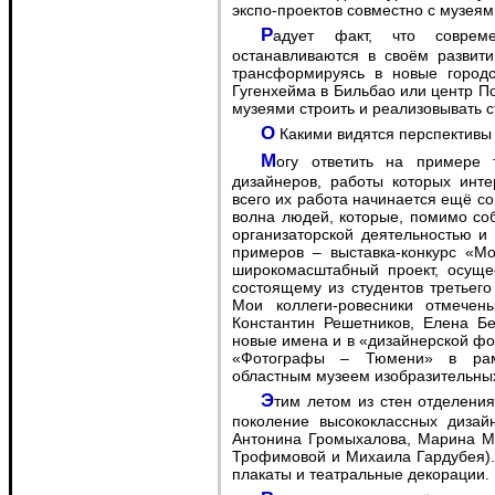
экспо-проектов совместно с музеям
Радует факт, что современные провинциальные музеи России не
останавливаются в своём развити
трансформируясь в новые городс
Гугенхейма в Бильбао или центр П
музеями строить и реализовывать с
O Какими видятся перспективы
Могу ответить на примере тюменской ситуации. У нас много молодых
дизайнеров, работы которых инт
всего их работа начинается ещё со
волна людей, которые, помимо со
организаторской деятельностью и
примеров – выставка-конкурс «М
широкомасштабный проект, осущес
состоящему из студентов третьего
Мои коллеги-ровесники отмечен
Константин Решетников, Елена Бе
новые имена и в «дизайнерской фо
«Фотографы – Тюмени» в рамк
областным музеем изобразительных
Этим летом из стен отделения дизайна тюменского колледжа искусств вышло
поколение высококлассных дизай
Антонина Громыхалова, Марина Му
Трофимовой и Михаила Гардубея). 
плакаты и театральные декорации.