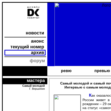
новости
анонс
текущий номер
архив
форум
ревю
превью
мастера
Самый молодой и самый по
Самый молодой
Интервью с самым молод
Г. Вершинин
Как оказалось, самый молодой дизайнер Союза Дизайнеров
России живет в
рождении – 29 ок
на статус «само