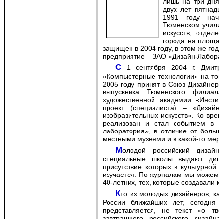
лишь на три дня
двух лет пятнад
1991 году нач
Тюменском учили
искусств, отде
города на площа
защищен в 2004 году, в этом же г
предприятие – ЗАО «Дизайн-Лабор
С 1 сентября 2004 г. Дмитрий начал преподавать в колледже искусств
«Компьютерные технологии» на том
2005 году принят в Союз Дизайнеро
выпускника Тюменского филиала
художественной академии «Инст
проект (специалиста) – «Диза
изобразительных искусств». Ко в
реализован и стал событием в 
лаборатория», в отличие от боль
местными музеями и в какой-то ме
Молодой российский дизайн по большей части неизвестен. Ежегодно
специальные школы выдают дип
присутствие которых в культурно
изучается. По журналам мы можем 
40-летних, тех, которые создавали
Кто из молодых дизайнеров, какие из тенденций определят проектный пейзаж
России ближайших лет, сегодня
представляется, не текст «о т
завтрашнего российского диза