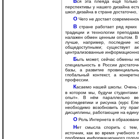
Вся эта плеяда ещё только взяла свой старт, так что мне кажется, что
перспективы у нашего дизайна есть
школ дизайна в стране достаточно, 
O Чего не достает современн
В стране работает ряд ярких школ дизайна, внутри которых сложились свои
традиции и технологии преподав
налажен обмен ценным опытом. В 
лучше, например, последние н
общедоступными; существует а
централизованные информационно-о
Быть может, сейчас обмены не так развиты в сфере дизайна оттого, что сама
специальность в России достаточ
базы, а развитие провинциаль
глобальный контекст, а конкрет
профессии.
Касаемо нашей школы. Очень жаль, что сейчас приостановлен один из курсов,
в котором мы, будучи студентами
опыт». В нём параллельно вел
пропедевтики и рисунка (курс Ел
необходимо возобновить эту прак
дисциплины, работающие на едину
O Роль Интернета в образован
Нет смысла спорить с тем, что сеть – незаменимый информационный
источник, как во время учебного 
проблема информационного голода,