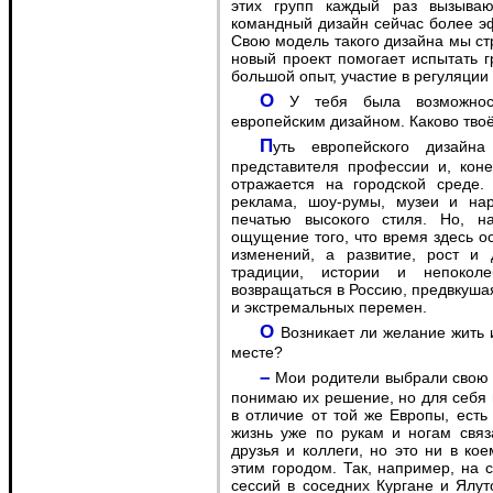
этих групп каждый раз вызываю
командный дизайн сейчас более э
Свою модель такого дизайна мы ст
новый проект помогает испытать г
большой опыт, участие в регуляции
O У тебя была возможность непосредственного знакомства с живым
европейским дизайном. Каково тво
Путь европейского дизайна долог и интересен, думаю, для каждого
представителя профессии и, коне
отражается на городской среде.
реклама, шоу-румы, музеи и на
печатью высокого стиля. Но, на
ощущение того, что время здесь ос
изменений, а развитие, рост и
традиции, истории и непоколе
возвращаться в Россию, предвкуша
и экстремальных перемен.
O Возникает ли желание жить и работать не в Сибири и в Тюмени, а в другом
месте?
– Мои родители выбрали свою жизнь за пределами нашей страны. Я уважаю и
понимаю их решение, но для себя в
в отличие от той же Европы, есть
жизнь уже по рукам и ногам связ
друзья и коллеги, но это ни в кое
этим городом. Так, например, на
сессий в соседних Кургане и Ялут