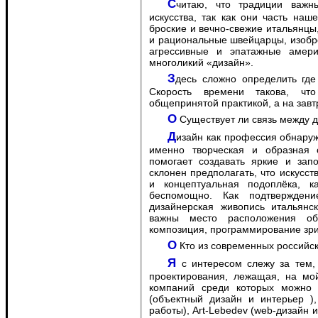
Считаю, что традиции важны и не менее, чем традиции классического
искусства, так как они часть на
броские и вечно-свежие итальянцы
и рациональные швейцарцы, изобр
агрессивные и эпатажные амер
многоликий «дизайн».
Здесь сложно определить где кончается традиция и начинается инновация.
Скорость времени такова, чт
общепринятой практикой, а на завт
O Существует ли связь между 
Дизайн как профессия обнаруживает связь с множеством дисциплин и конечно
именно творческая и образная 
помогает создавать яркие и за
склонен предполагать, что искусств
и концептуальная подоплёка, к
беспомощно. Как подтвержден
дизайнерская живопись итальянс
важны место расположения объ
композиция, программирование зрит
O Кто из современных российс
Я с интересом слежу за тем, как у нас развивается практика коллективного
проектирования, лежащая, на мой
компаний среди которых можно вы
(объектный дизайн и интерьер ),
работы), Art-Lebedev (web-дизайн 