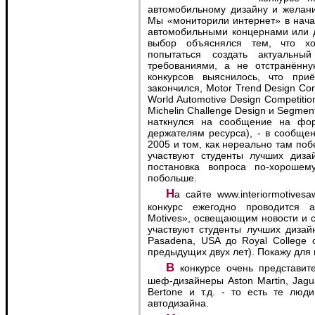
автомобильному дизайну и желани
Мы «мониторили интернет» в начал
автомобильными концернами или д
выбор объяснялся тем, что хо
попытаться создать актуальны
требованиями, а не отстранённ
конкурсов выяснилось, что при
закончился, Motor Trend Design Co
World Automotive Design Competiti
Michelin Challenge Design и Segme
наткнулся на сообщение на фору
держателям ресурса), - в сообщени
2005 и том, как нереально там побе
участвуют студенты лучших диза
постановка вопроса по-хороше
побольше.
На сайте www.interiormotivesawards.com была исчерпывающая информация:
конкурс ежегодно проводится а
Motives», освещающим новости и с
участвуют студенты лучших дизайн
Pasadena, USA до Royal College o
предыдущих двух лет). Покажу для 
В конкурсе очень представительное судейство - в этом году судьями были
шеф-дизайнеры Aston Martin, Jaguar
Bertone и т.д. - то есть те лю
автодизайна.