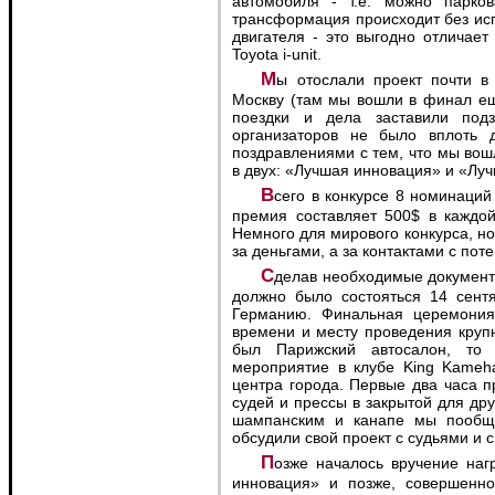
автомобиля - т.е. можно парков
трансформация происходит без исп
двигателя - это выгодно отличает
Toyota i-unit.
Мы отослали проект почти в deadline - 30 числа, прямо перед вылетом в
Москву (там мы вошли в финал ещ
поездки и дела заставили под
организаторов не было вплоть 
поздравлениями с тем, что мы вош
в двух: «Лучшая инновация» и «Лу
Всего в конкурсе 8 номинаций и основная - «Лучший дизайн года». Денежная
премия составляет 500$ в каждой
Немного для мирового конкурса, но 
за деньгами, а за контактами с п
Сделав необходимые документы и визы в неимоверно короткий срок - вручение
должно было состояться 14 сент
Германию. Финальная церемония
времени и месту проведения круп
был Парижский автосалон, то 
мероприятие в клубе King Kameh
центра города. Первые два часа 
судей и прессы в закрытой для дру
шампанским и канапе мы пообщ
обсудили свой проект с судьями и 
Позже началось вручение наград - мы получили приз в номинации «Лучшая
инновация» и позже, совершенн