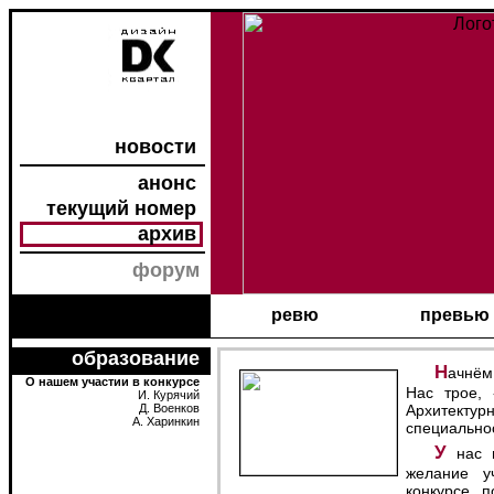
новости
анонс
текущий номер
архив
форум
ревю
превью
образование
Начнём с самого начала :Немножко расскажу о нас.
О нашем участии в конкурсе
Нас трое, 
И. Курячий
Д. Военков
Архитект
А. Харинкин
специально
У нас не преподают транспортный дизайн. Поэтому
желание у
конкурсе 