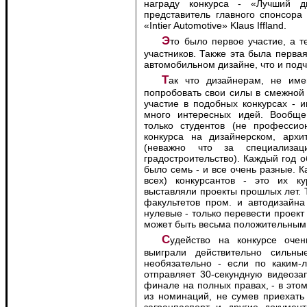
награду конкурса - «Лучший диз
представитель главного спонсора
«Intier Automotive» Klaus Iffland.
Это было первое участие, а тем более и победа в этом конкурсе российских
участников. Также эта была перва
автомобильном дизайне, что и под
Так что дизайнерам, не имеющим нужной специализации, но желающим
попробовать свои силы в смежной
участие в подобных конкурсах - 
много интересных идей. Вообще,
только студентов (не професси
конкурса на дизайнерском, арх
(неважно что за специализа
градостроительство). Каждый год о
было семь - и все очень разные. К
всех) конкурсантов - это их к
выставляли проекты прошлых лет. Т
факультетов пром. и автодизайна
нулевые - только перевести проект 
может быть весьма положительным
Судейство на конкурсе очень обьективное - почти во всех номинациях
выиграли действительно сильн
необязательно - если по каким-
отправляет 30-секундную видеоза
финале на полных правах, - в этом
из номинаций, не сумев приехать