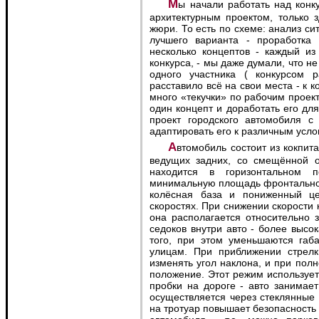
Мы начали работать над конкурсным проектом так же, как ведём работу над
архитектурным проектом, только 
жюри. То есть по схеме: анализ си
лучшего варианта - проработка 
несколько концептов - каждый из
конкурса, - мы даже думали, что н
одного участника ( конкурсом 
расставило всё на свои места - к к
много «текучки» по рабочим проек
один концепт и доработать его для 
проект городского автомобиля с
адаптировать его к различным усло
Автомобиль состоит из кокпита, на двух человек, небольших передних колёс и
ведущих задних, со смещённой о
находится в горизонтальном п
минимальную площадь фронтальног
колёсная база и пониженный це
скоростях. При снижении скорости 
она располагается относительно 
седоков внутри авто - более высо
того, при этом уменьшаются габа
улицам. При приближении стрел
изменять угол наклона, и при полн
положение. Этот режим используетс
пробки на дороге - авто занимае
осуществляется через стеклянные
на тротуар повышает безопасность